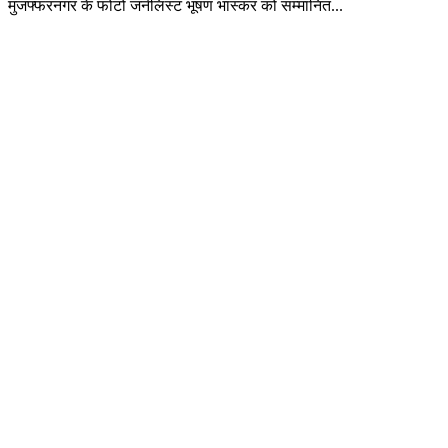
मुजफ्फरनगर के फोटो जर्नलिस्ट भूषण भास्कर को सम्मानित...