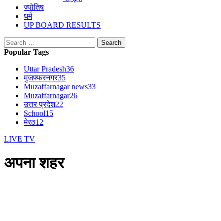
ज्योतिष
धर्म
UP BOARD RESULTS
Search
for:
Popular Tags
Uttar Pradesh
36
मुजफ्फरनगर
35
Muzaffarnagar news
33
Muzaffarnagar
26
उत्तर प्रदेश
22
School
15
मेरठ
12
LIVE TV
अपना शहर