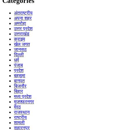
Categories
अंतराष्ट्रीय
अपना शहर
अमरोहा
उत्तर प्रदेश
उत्तराखंड
क्राइम
खेल जगत
जानसठ
दिल्ली
धर्म
पंजाब
प्रदेश
बहसूमा
बागपत
बिजनौर
बिहार
मध्य प्रदेश
मुजफ्फरनगर
मेरठ
राजस्थान
राष्ट्रीय
शामली
सहारनपुर