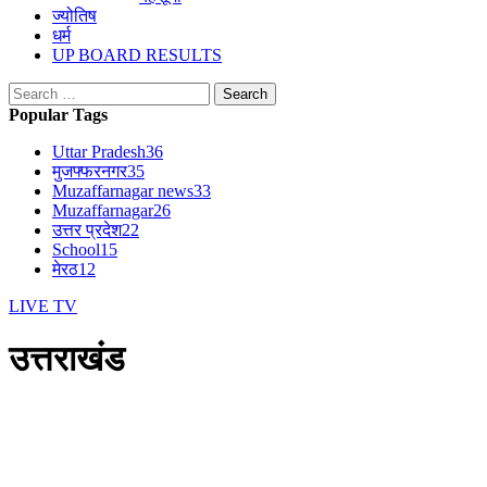
ज्योतिष
धर्म
UP BOARD RESULTS
Search
for:
Popular Tags
Uttar Pradesh
36
मुजफ्फरनगर
35
Muzaffarnagar news
33
Muzaffarnagar
26
उत्तर प्रदेश
22
School
15
मेरठ
12
LIVE TV
उत्तराखंड