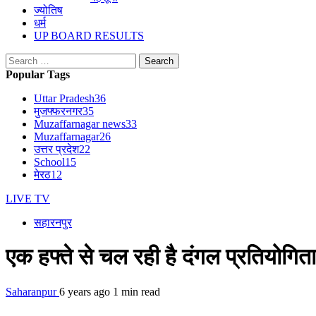
ज्योतिष
धर्म
UP BOARD RESULTS
Search
for:
Popular Tags
Uttar Pradesh
36
मुजफ्फरनगर
35
Muzaffarnagar news
33
Muzaffarnagar
26
उत्तर प्रदेश
22
School
15
मेरठ
12
LIVE TV
सहारनपुर
एक हफ्ते से चल रही है दंगल प्रतियोगित
Saharanpur
6 years ago
1 min read