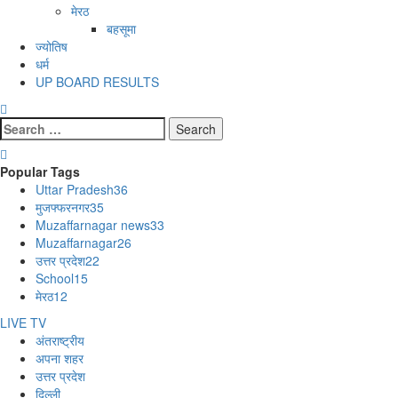
मेरठ
बहसूमा
ज्योतिष
धर्म
UP BOARD RESULTS
Search
for:
Popular Tags
Uttar Pradesh
36
मुजफ्फरनगर
35
Muzaffarnagar news
33
Muzaffarnagar
26
उत्तर प्रदेश
22
School
15
मेरठ
12
LIVE TV
अंतराष्ट्रीय
अपना शहर
उत्तर प्रदेश
दिल्ली