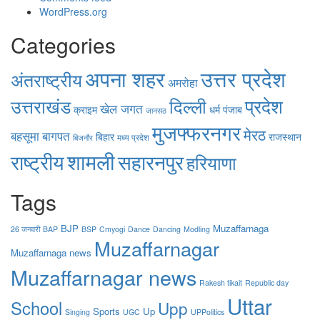
WordPress.org
Categories
उत्तर प्रदेश
अपना शहर
अंतराष्ट्रीय
अमरोहा
उत्तराखंड
दिल्ली
प्रदेश
खेल जगत
क्राइम
धर्म
पंजाब
जानसठ
मुजफ्फरनगर
मेरठ
बहसूमा
बागपत
बिहार
राजस्थान
मध्य प्रदेश
बिजनौर
शामली
राष्ट्रीय
सहारनपुर
हरियाणा
Tags
BJP
Muzaffarnaga
26 जनवरी
BAP
BSP
Cmyogi
Dance
Dancing
Modling
Muzaffarnagar
Muzaffarnaga news
Muzaffarnagar news
Rakesh tikait
Republic day
Uttar
School
Upp
Sports
Up
Singing
UGC
UPPolitics