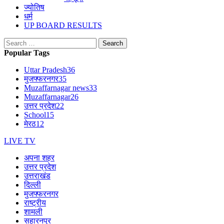
ज्योतिष
धर्म
UP BOARD RESULTS
Search
for:
Popular Tags
Uttar Pradesh
36
मुजफ्फरनगर
35
Muzaffarnagar news
33
Muzaffarnagar
26
उत्तर प्रदेश
22
School
15
मेरठ
12
LIVE TV
अपना शहर
उत्तर प्रदेश
उत्तराखंड
दिल्ली
मुजफ्फरनगर
राष्ट्रीय
शामली
सहारनपुर