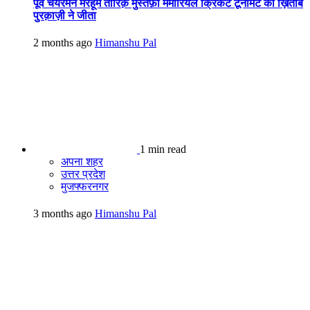
पूर्व चेयरमैन मरहूम तारिक़ मुस्तफ़ा मेमोरियल क्रिकेट टूर्नामेंट का ख़िताब
पुरक़ाज़ी ने जीता
2 months ago
Himanshu Pal
1 min read
अपना शहर
उत्तर प्रदेश
मुजफ्फरनगर
3 months ago
Himanshu Pal