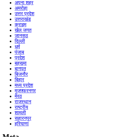
अपना शहर
अमरोहा
उत्तर प्रदेश
उत्तराखंड
क्राइम
खेल जगत
जानसठ
दिल्ली
धर्म
पंजाब
प्रदेश
बहसूमा
बागपत
बिजनौर
बिहार
मध्य प्रदेश
मुजफ्फरनगर
मेरठ
राजस्थान
राष्ट्रीय
शामली
सहारनपुर
हरियाणा
Meta