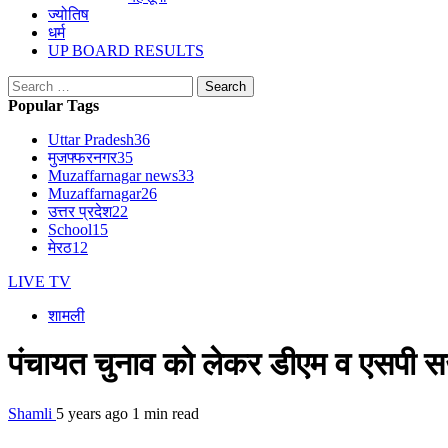
ज्योतिष
धर्म
UP BOARD RESULTS
Search
for:
Popular Tags
Uttar Pradesh
36
मुजफ्फरनगर
35
Muzaffarnagar news
33
Muzaffarnagar
26
उत्तर प्रदेश
22
School
15
मेरठ
12
LIVE TV
शामली
पंचायत चुनाव को लेकर डीएम व एसपी सख्त
Shamli
5 years ago
1 min read