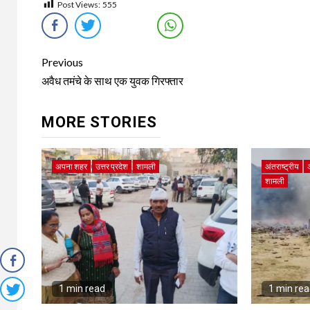
Post Views:
555
Continue
Previous
Reading
अवैध तमंचे के साथ एक युवक गिरफ्तार
MORE STORIES
अपना शहर
उत्तर प्रदेश
शामली
अंतराष्ट्रीय
शामली
1 min read
1 min re