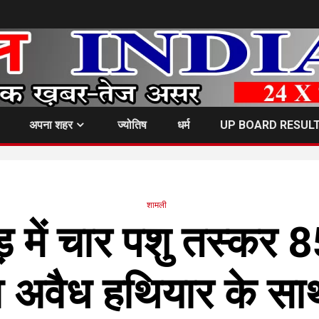
अपना शहर
ज्योतिष
धर्म
UP BOARD RESUL
शामली
ड़ में चार पशु तस्कर 
व अवैध हथियार के सा