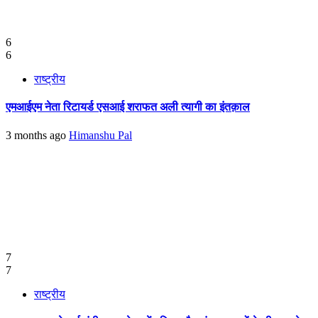
6
6
राष्ट्रीय
एमआईएम नेता रिटायर्ड एसआई शराफत अली त्यागी का इंतक़ाल
3 months ago
Himanshu Pal
7
7
राष्ट्रीय