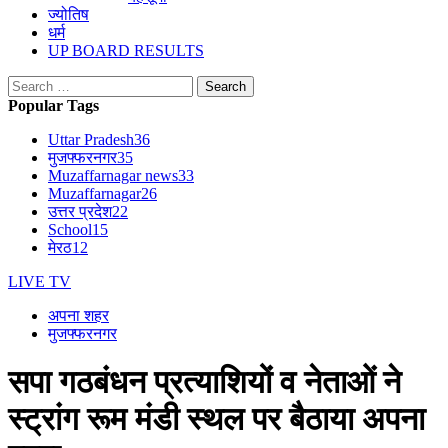
ज्योतिष
धर्म
UP BOARD RESULTS
Search
for:
Popular Tags
Uttar Pradesh
36
मुजफ्फरनगर
35
Muzaffarnagar news
33
Muzaffarnagar
26
उत्तर प्रदेश
22
School
15
मेरठ
12
LIVE TV
अपना शहर
मुजफ्फरनगर
सपा गठबंधन प्रत्याशियों व नेताओं ने
स्ट्रांग रूम मंडी स्थल पर बैठाया अपना