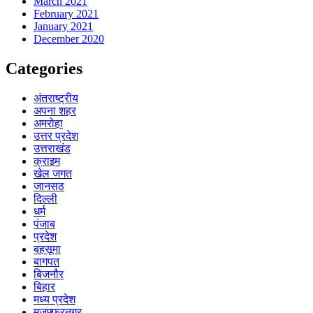
March 2021
February 2021
January 2021
December 2020
Categories
अंतराष्ट्रीय
अपना शहर
अमरोहा
उत्तर प्रदेश
उत्तराखंड
क्राइम
खेल जगत
जानसठ
दिल्ली
धर्म
पंजाब
प्रदेश
बहसूमा
बागपत
बिजनौर
बिहार
मध्य प्रदेश
मुजफ्फरनगर