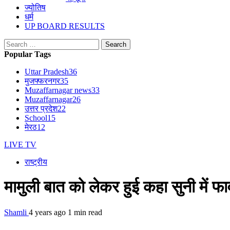
ज्योतिष
धर्म
UP BOARD RESULTS
Search
for:
Popular Tags
Uttar Pradesh
36
मुजफ्फरनगर
35
Muzaffarnagar news
33
Muzaffarnagar
26
उत्तर प्रदेश
22
School
15
मेरठ
12
LIVE TV
राष्ट्रीय
मामुली बात को लेकर हुई कहा सुनी में फा
Shamli
4 years ago
1 min read