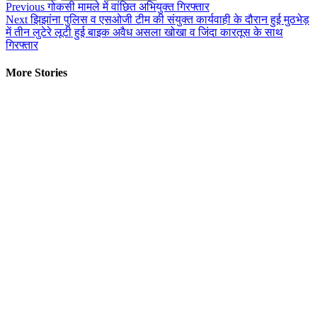
Continue
Previous
गोकसी मामले में वांछित अभियुक्त गिरफ्तार
Next
झिझांना पुलिस व एसओजी टीम की संयुक्त कार्यवाही के दौरान हुई मुठभेड़
Reading
में तीन लुटेरे लूटी हुई बाइक अवैध असला खोखा व जिंदा कारतूस के साथ
गिरफ्तार
More Stories