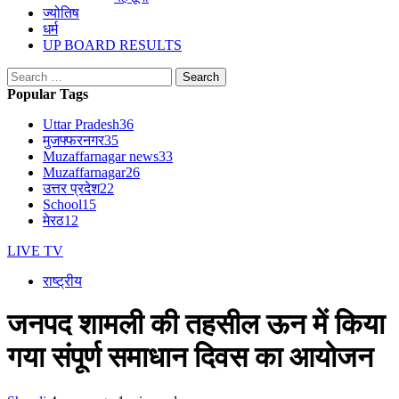
ज्योतिष
धर्म
UP BOARD RESULTS
Search
for:
Popular Tags
Uttar Pradesh
36
मुजफ्फरनगर
35
Muzaffarnagar news
33
Muzaffarnagar
26
उत्तर प्रदेश
22
School
15
मेरठ
12
LIVE TV
राष्ट्रीय
जनपद शामली की तहसील ऊन में किया
गया संपूर्ण समाधान दिवस का आयोजन