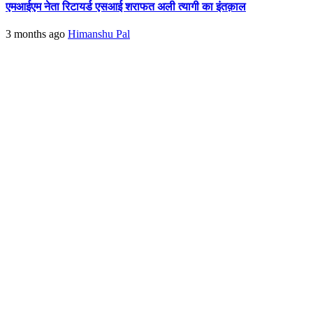
एमआईएम नेता रिटायर्ड एसआई शराफत अली त्यागी का इंतक़ाल
3 months ago
Himanshu Pal