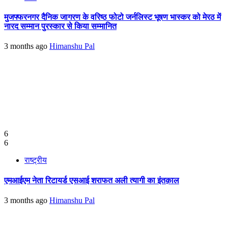
मुजफ्फरनगर दैनिक जागरण के वरिष्ठ फोटो जर्नलिस्ट भूषण भास्कर को मेरठ में
नारद सम्मान पुरस्कार से किया सम्मानित
3 months ago
Himanshu Pal
6
6
राष्ट्रीय
एमआईएम नेता रिटायर्ड एसआई शराफत अली त्यागी का इंतक़ाल
3 months ago
Himanshu Pal