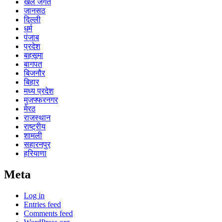
खेल जगत
जानसठ
दिल्ली
धर्म
पंजाब
प्रदेश
बहसूमा
बागपत
बिजनौर
बिहार
मध्य प्रदेश
मुजफ्फरनगर
मेरठ
राजस्थान
राष्ट्रीय
शामली
सहारनपुर
हरियाणा
Meta
Log in
Entries feed
Comments feed