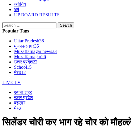
ज्योतिष
धर्म
UP BOARD RESULTS
Search
for:
Popular Tags
Uttar Pradesh
36
मुजफ्फरनगर
35
Muzaffarnagar news
33
Muzaffarnagar
26
उत्तर प्रदेश
22
School
15
मेरठ
12
LIVE TV
अपना शहर
उत्तर प्रदेश
बहसूमा
मेरठ
सिलेंडर चोरी कर भाग रहे चोर को मौहल्ले